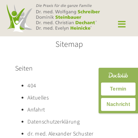
Zum
Inhalt
springen
Sitemap
Seiten
404
Termin
Aktuelles
Nachricht
Anfahrt
Datenschutzerklärung
dr. med. Alexander Schuster