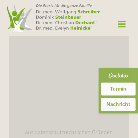
Zum
Inhalt
springen
Termin
Nachricht
Aus datenschutzrechtlichen Gründen