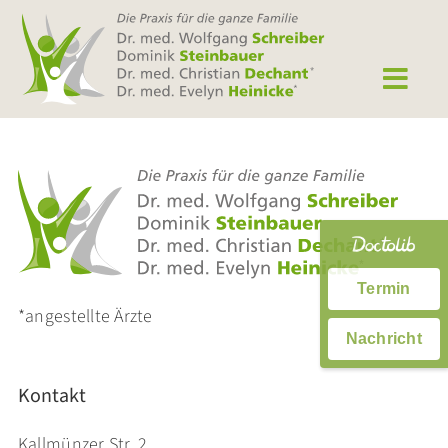
Zum
Inhalt
springen
Termin
*angestellte Ärzte
Nachricht
Kontakt
Kallmünzer Str. 2